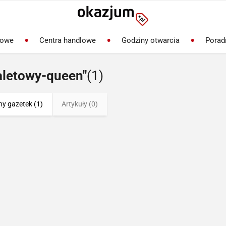
lowe
Centra handlowe
Godziny otwarcia
Porad
aletowy-queen"
(1)
ny gazetek (1)
Artykuły (0)