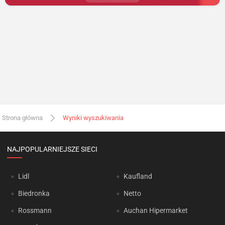
Strona główna
Wyniki wyszukiwania
NAJPOPULARNIEJSZE SIECI
Lidl
Kaufland
Biedronka
Netto
Rossmann
Auchan Hipermarket