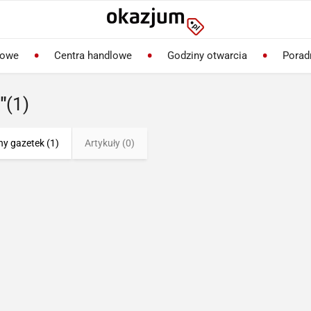
lowe
Centra handlowe
Godziny otwarcia
Porad
"
(1)
ny gazetek (1)
Artykuły (0)