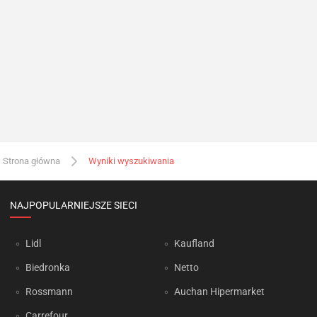
Strona główna
Wyniki wyszukiwania
NAJPOPULARNIEJSZE SIECI
Lidl
Kaufland
Biedronka
Netto
Rossmann
Auchan Hipermarket
Carrefour