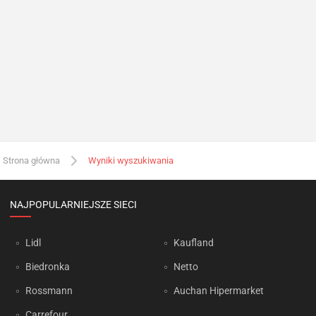
Strona główna
Wyniki wyszukiwania
NAJPOPULARNIEJSZE SIECI
Lidl
Kaufland
Biedronka
Netto
Rossmann
Auchan Hipermarket
Carrefour