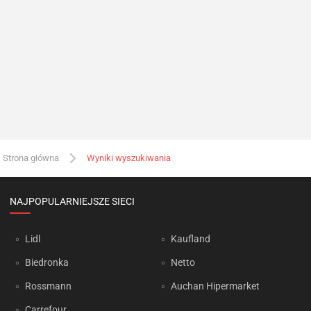
Strona główna
Wyniki wyszukiwania
NAJPOPULARNIEJSZE SIECI
Lidl
Kaufland
Biedronka
Netto
Rossmann
Auchan Hipermarket
Carrefour