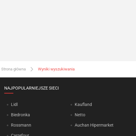
Strona główna
Wyniki wyszukiwania
NAJPOPULARNIEJSZE SIECI
Lidl
Kaufland
Biedronka
Netto
Rossmann
Auchan Hipermarket
Carrefour