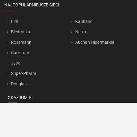
NAJPOPULARNIEJSZE SIECI
Lidl
Kaufland
Biedronka
Netto
Rossmann
Auchan Hipermarket
Carrefour
Jysk
Super-Pharm
Douglas
OKAZJUM.PL
Kontakt
Reklama
Prywatność
Korzystanie z portalu oznacza akceptację
Regulaminu
oraz
Polityki
prywatności
.
Ustawienia preferencji
.