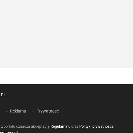
.PL
Reklama
Prywatność
 z portalu oznacza akceptację
Regulaminu
oraz
Polityki prywatności
.
preferencji
.