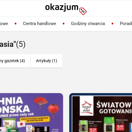
lowe
Centra handlowe
Godziny otwarcia
Porad
asia"
(5)
ny gazetek (4)
Artykuły (1)