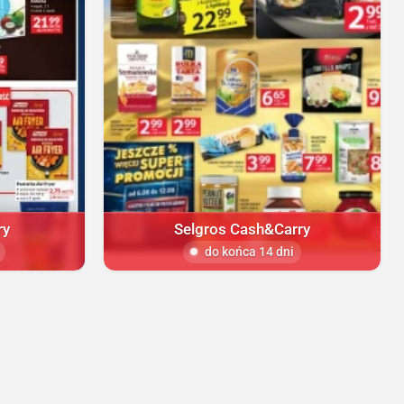
ry
Selgros Cash&Carry
do końca 14 dni