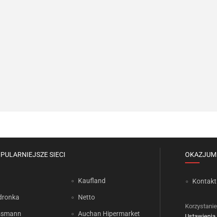
PULARNIEJSZE SIECI
OKAZJUM
Kaufland
Kontakt
dronka
Netto
Korzystanie
ssmann
Auchan Hipermarket
Ustawienia 