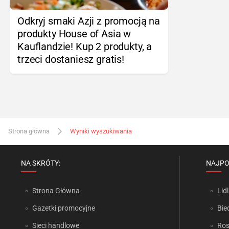
Odkryj smaki Azji z promocją na
produkty House of Asia w
Kauflandzie! Kup 2 produkty, a
trzeci dostaniesz gratis!
Strona główna
Wyniki wyszukiwania
NA SKRÓTY:
NAJPO
Strona Główna
Lidl
Gazetki promocyjne
Bie
Sieci handlowe
Ro