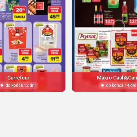
Carrefour
Makro Cash&Car
do końca 12 dni
do końca 14 dni