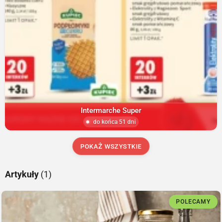
Intermarche Super
do końca 51 dni
POKAŻ WSZYSTKIE
Artykuły
(1)
POLECAMY