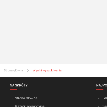
Strona główna
Wyniki wyszukiwania
NA SKRÓTY:
NAJPO
Strona Główna
Lidl
Gazetki promocyjne
Bie