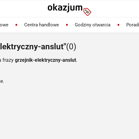
lowe
Centra handlowe
Godziny otwarcia
Porad
lektryczny-anslut"
(0)
a frazy
grzejnik-elektryczny-anslut
.
e.