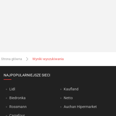
Strona główna
Wyniki wyszukiwania
NAJPOPULARNIEJSZE SIECI
Lidl
Kaufland
Biedronka
Netto
Rossmann
Auchan Hipermarket
Carrefour