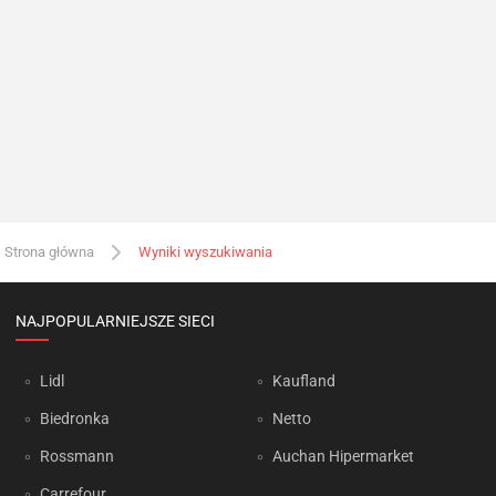
Strona główna
Wyniki wyszukiwania
NAJPOPULARNIEJSZE SIECI
Lidl
Kaufland
Biedronka
Netto
Rossmann
Auchan Hipermarket
Carrefour