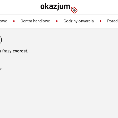
lowe
Centra handlowe
Godziny otwarcia
Porad
)
a frazy
everest
.
e.