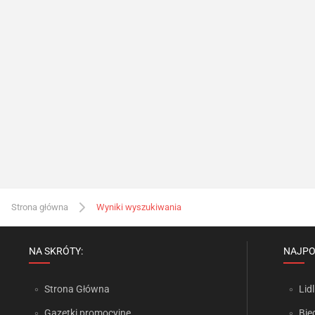
Strona główna
Wyniki wyszukiwania
NA SKRÓTY:
NAJPO
Strona Główna
Lidl
Gazetki promocyjne
Bie