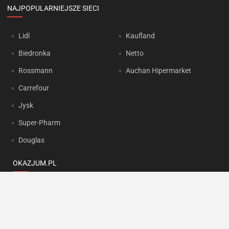
NAJPOPULARNIEJSZE SIECI
Lidl
Kaufland
Biedronka
Netto
Rossmann
Auchan Hipermarket
Carrefour
Jysk
Super-Pharm
Douglas
OKAZJUM.PL
Kontakt
Reklama
Prywatność
Korzystanie z portalu oznacza akceptację
Regulaminu
oraz
Polityki
prywatności
.
Ustawienia preferencji
.