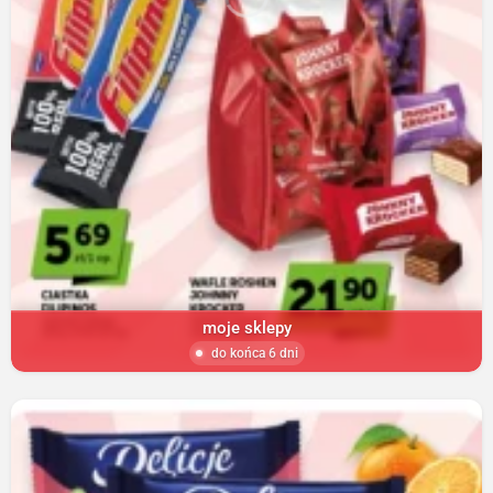
moje sklepy
do końca 6 dni