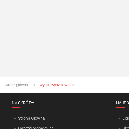
Strona główna
Wyniki wyszukiwania
NA SKRÓTY:
NAJPO
Strona Główna
Lidl
Gazetki promocyjne
Bie