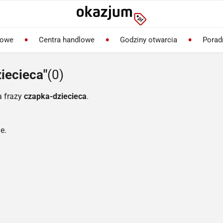
lowe
Centra handlowe
Godziny otwarcia
Porad
iecieca"
(0)
a frazy
czapka-dziecieca
.
e.