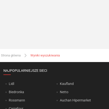
Strona główna
Wyniki wyszukiwania
NAJPOPULARNIEJSZE SIECI
Lidl
Kaufland
Biedronka
Netto
Rossmann
Auchan Hipermarket
Carrefour