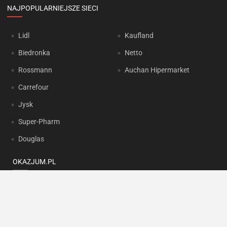
NAJPOPULARNIEJSZE SIECI
Lidl
Kaufland
Biedronka
Netto
Rossmann
Auchan Hipermarket
Carrefour
Jysk
Super-Pharm
Douglas
OKAZJUM.PL
Kontakt
Reklama
Prywatność
Korzystanie z portalu oznacza akceptację
Regulaminu
oraz
Polityki
prywatności
.
Ustawienia preferencji
.