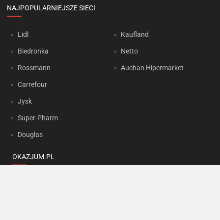
NAJPOPULARNIEJSZE SIECI
Lidl
Kaufland
Biedronka
Netto
Rossmann
Auchan Hipermarket
Carrefour
Jysk
Super-Pharm
Douglas
OKAZJUM.PL
Kontakt
Reklama
Prywatność
Korzystanie z portalu oznacza akceptację
Regulaminu
oraz
Polityki
prywatności
.
Ustawienia preferencji
.