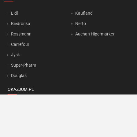
Lidl
Kaufland
Biedronka
Netto
Rossmann
Auchan Hipermarket
Carrefour
Jysk
Super-Pharm
Douglas
OKAZJUM.PL
Kontakt
Reklama
Prywatność
Korzystanie z portalu oznacza akceptację
Regulaminu
oraz
Polityki
prywatności
.
Ustawienia preferencji
.
Copyright by
INTERIA.PL
1999-2026. Wszystkie prawa zastrzeżone.