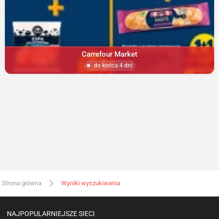
Carrefour Market
do końca 4 dni
Strona główna
Wyniki wyszukiwania
NAJPOPULARNIEJSZE SIECI