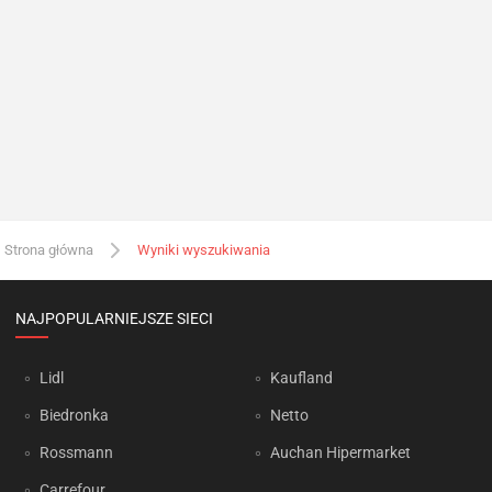
Strona główna
Wyniki wyszukiwania
NAJPOPULARNIEJSZE SIECI
Lidl
Kaufland
Biedronka
Netto
Rossmann
Auchan Hipermarket
Carrefour