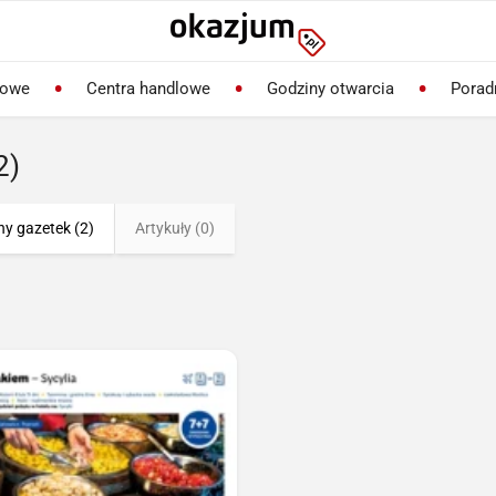
lowe
Centra handlowe
Godziny otwarcia
Porad
2)
ny gazetek (2)
Artykuły (0)