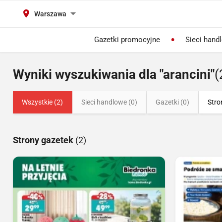
Warszawa
Gazetki promocyjne
Sieci hand
Wyniki wyszukiwania dla "arancini"
(
Wszystkie (2)
Sieci handlowe (0)
Gazetki (0)
Stro
Strony gazetek
(2)