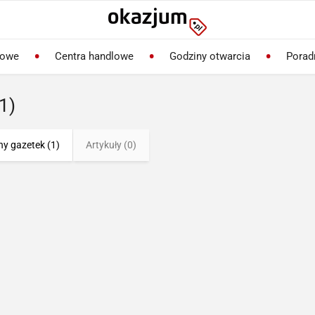
lowe
Centra handlowe
Godziny otwarcia
Porad
1)
ny gazetek (1)
Artykuły (0)