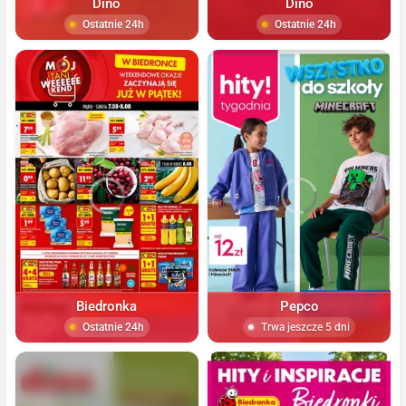
Dino
Dino
Ostatnie 24h
Ostatnie 24h
Biedronka
Pepco
Ostatnie 24h
Trwa jeszcze 5 dni