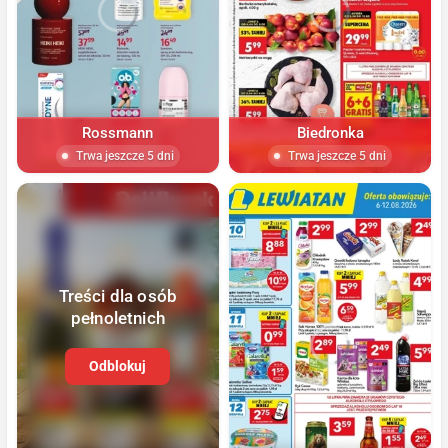
Rossmann
Biedronka
Trwa jeszcze 5 dni
Trwa jeszcze 5 dni
Treści dla osób
pełnoletnich
Odblokuj