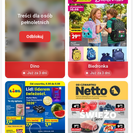
Treści dla osób
pełnoletnich
Odblokuj
Dino
Biedronka
Już za 3 dni
Już za 3 dni