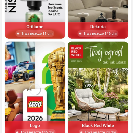
Oriflame
Dekoria
Trwa jeszcze 11 dni
Trwa jeszcze 146 dni
Lego
Black Red White
Trwa jeszcze 146 dni
Trwa jeszcze 24 dni