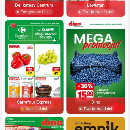
Delikatesy Centrum
Lewiatan
Trwa jeszcze 12 dni
Trwa jeszcze 24 dni
Carrefour Express
Dino
Ostatnie 3 dni
Trwa jeszcze 4 dni