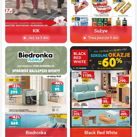
KIK
Sużyw
Już za 3 dni
Trwa jeszcze 9 dni
Biedronka
Black Red White