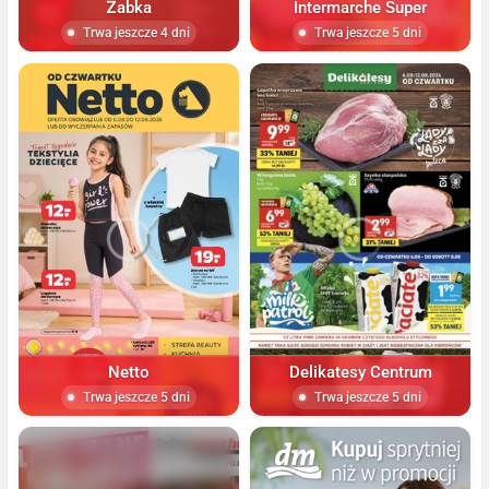
Żabka
Intermarche Super
Trwa jeszcze 4 dni
Trwa jeszcze 5 dni
Netto
Delikatesy Centrum
Trwa jeszcze 5 dni
Trwa jeszcze 5 dni