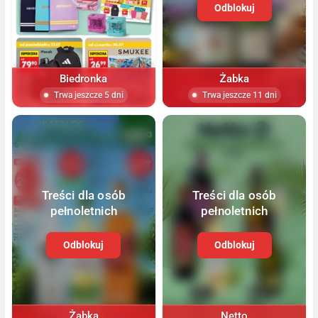
Odblokuj
Biedronka
Żabka
Trwa jeszcze 5 dni
Trwa jeszcze 11 dni
Treści dla osób
Treści dla osób
pełnoletnich
pełnoletnich
Odblokuj
Odblokuj
Żabka
Netto