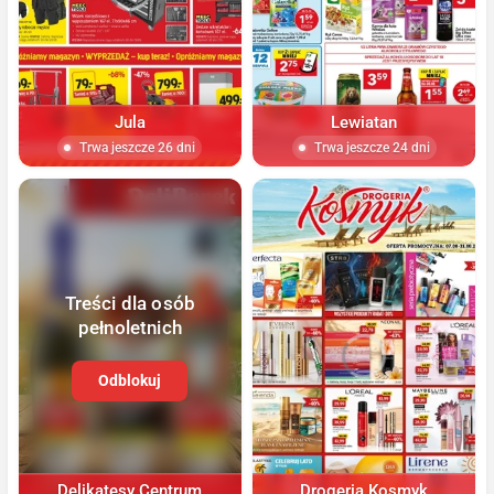
Jula
Lewiatan
Trwa jeszcze 26 dni
Trwa jeszcze 24 dni
Treści dla osób
pełnoletnich
Odblokuj
Delikatesy Centrum
Drogeria Kosmyk