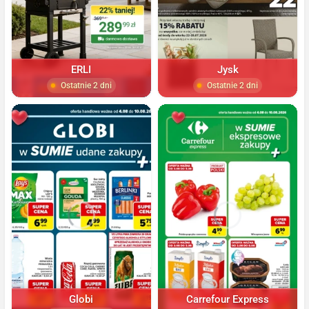
ERLI
Jysk
Ostatnie 2 dni
Ostatnie 2 dni
Globi
Carrefour Express