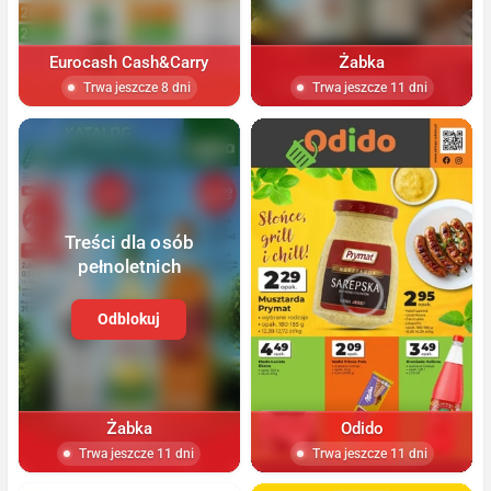
Eurocash Cash&Carry
Żabka
Trwa jeszcze 8 dni
Trwa jeszcze 11 dni
Treści dla osób
pełnoletnich
Odblokuj
Żabka
Odido
Trwa jeszcze 11 dni
Trwa jeszcze 11 dni