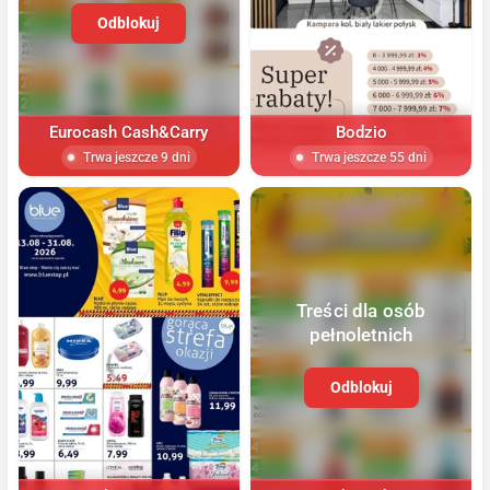
Odblokuj
Eurocash Cash&Carry
Bodzio
Trwa jeszcze 9 dni
Trwa jeszcze 55 dni
Treści dla osób
pełnoletnich
Odblokuj