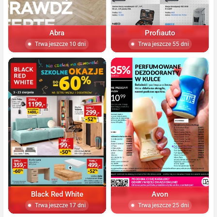
Abra
Profiauto
Trwa jeszcze 10 dni
Trwa jeszcze 55 dni
Black Red White
Avon
Trwa jeszcze 17 dni
Trwa jeszcze 25 dni