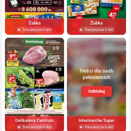
Żabka
Żabka
Trwa jeszcze 5 dni
Trwa jeszcze 5 dni
Treści dla osób
pełnoletnich
Odblokuj
Delikatesy Centrum
Intermarche Super
Trwa jeszcze 6 dni
Trwa jeszcze 6 dni