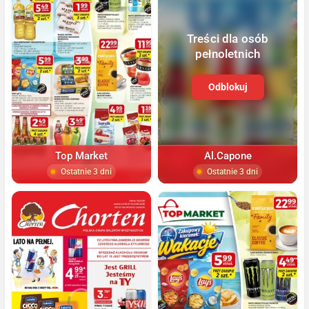
Treści dla osób
pełnoletnich
Odblokuj
Top Market
Al.Capone
Ostatnie 3 dni
Ostatnie 3 dni