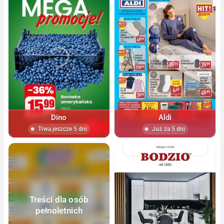
Dino
Aldi
Trwa jeszcze 5 dni
Już za 5 dni
Treści dla osób
pełnoletnich