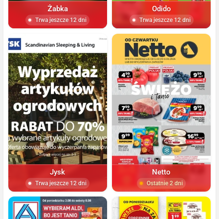
Żabka
Odido
Trwa jeszcze 12 dni
Trwa jeszcze 12 dni
Jysk
Netto
Trwa jeszcze 12 dni
Ostatnie 2 dni