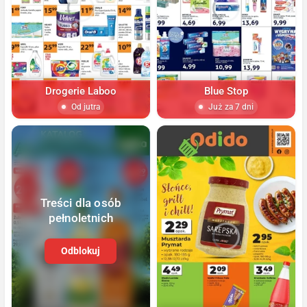
Drogerie Laboo
Blue Stop
Od jutra
Już za 7 dni
Treści dla osób
pełnoletnich
Odblokuj