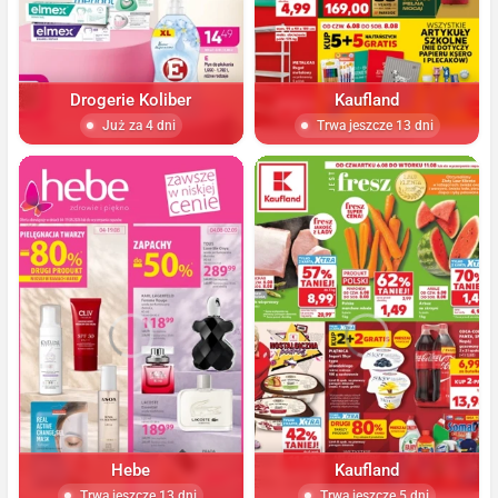
Drogerie Koliber
Kaufland
Już za 4 dni
Trwa jeszcze 13 dni
Hebe
Kaufland
Trwa jeszcze 13 dni
Trwa jeszcze 5 dni