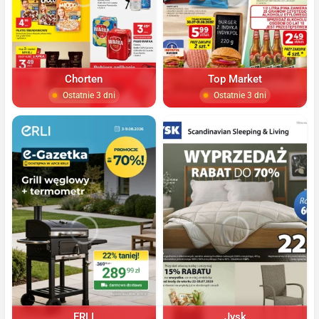
Chorten
Top Market
Ostatnie 3 dni
Ostatnie 3 dni
ERLI
Jysk