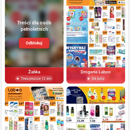
Treści dla osób
pełnoletnich
Odblokuj
Żabka
Drogerie Laboo
Trwa jeszcze 12 dni
Od jutra