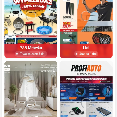
PSB Mrówka
Lidl
Trwa jeszcze 8 dni
Już za 4 dni