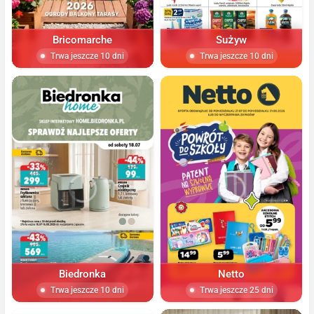
Bricomarche
Sużyw
Trwa jeszcze 10 dni
Trwa jeszcze 10 dni
Biedronka
Netto
Trwa jeszcze 10 dni
Trwa jeszcze 25 dni