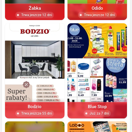
Żabka
Odido
Trwa jeszcze 12 dni
Trwa jeszcze 12 dni
Bodzio
Blue Stop
Trwa jeszcze 55 dni
Już za 7 dni