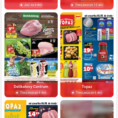
Już za 4 dni
Trwa jeszcze 13 dni
Delikatesy Centrum
Topaz
Trwa jeszcze 6 dni
Trwa jeszcze 6 dni