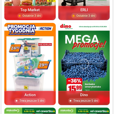
Top Market
ERLI
Ostatnie 3 dni
Ostatnie 3 dni
Action
Dino
Trwa jeszcze 5 dni
Trwa jeszcze 5 dni