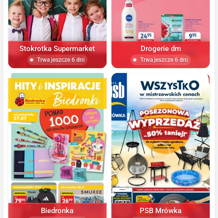
Stokrotka Supermarket
Drogerie dm
Trwa jeszcze 6 dni
Trwa jeszcze 6 dni
Biedronka
PSB Mrówka