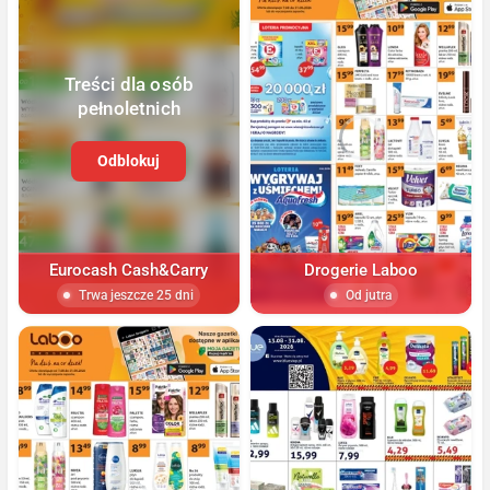
Treści dla osób
pełnoletnich
Odblokuj
Eurocash Cash&Carry
Drogerie Laboo
Trwa jeszcze 25 dni
Od jutra