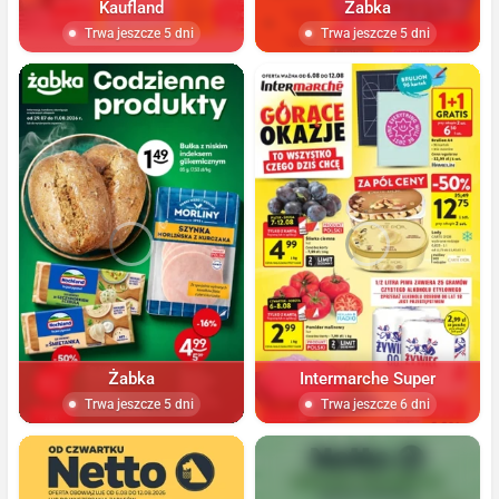
Kaufland
Żabka
Trwa jeszcze 5 dni
Trwa jeszcze 5 dni
Żabka
Intermarche Super
Trwa jeszcze 5 dni
Trwa jeszcze 6 dni