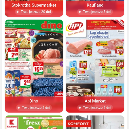
Stokrotka Supermarket
Kaufland
Trwa jeszcze 20 dni
Trwa jeszcze 5 dni
Dino
Api Market
Trwa jeszcze 5 dni
Trwa jeszcze 5 dni