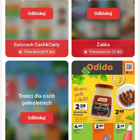
Odblokuj
Odblokuj
Eurocash Cash&Carry
Żabka
Trwa jeszcze 9 dni
Trwa jeszcze 12 dni
Treści dla osób
pełnoletnich
Odblokuj