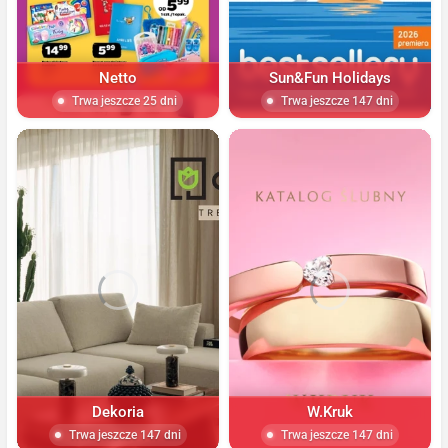
Netto
Sun&Fun Holidays
Trwa jeszcze 25 dni
Trwa jeszcze 147 dni
Dekoria
W.Kruk
Trwa jeszcze 147 dni
Trwa jeszcze 147 dni