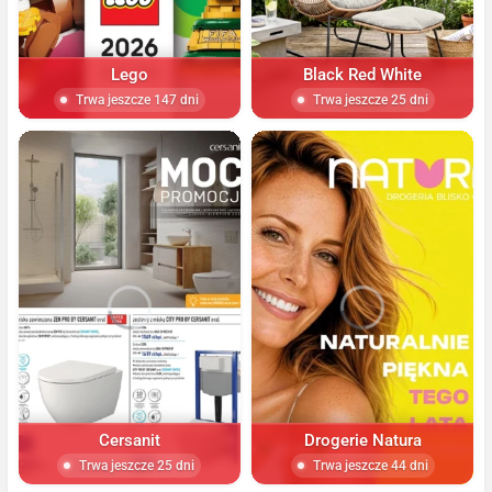
Lego
Black Red White
Trwa jeszcze 147 dni
Trwa jeszcze 25 dni
Cersanit
Drogerie Natura
Trwa jeszcze 25 dni
Trwa jeszcze 44 dni