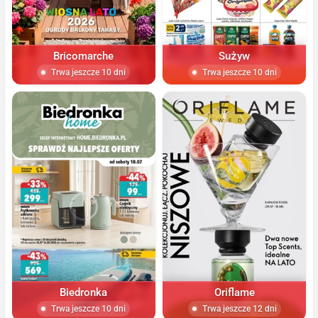
Bricomarche
Sużyw
Trwa jeszcze 10 dni
Trwa jeszcze 10 dni
Biedronka
Oriflame
Trwa jeszcze 10 dni
Trwa jeszcze 12 dni