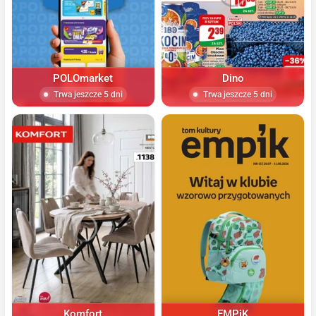
POLOmarket
Dino
Trwa jeszcze 5 dni
Trwa jeszcze 5 dni
Komfort
EMPiK