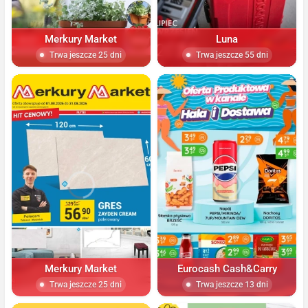
Merkury Market
Luna
Trwa jeszcze 25 dni
Trwa jeszcze 55 dni
Merkury Market
Eurocash Cash&Carry
Trwa jeszcze 25 dni
Trwa jeszcze 13 dni