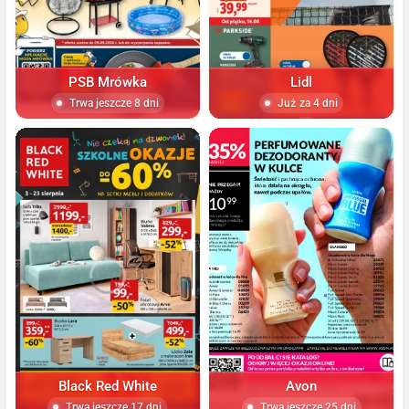
PSB Mrówka
Lidl
Trwa jeszcze 8 dni
Już za 4 dni
Black Red White
Avon
Trwa jeszcze 17 dni
Trwa jeszcze 25 dni