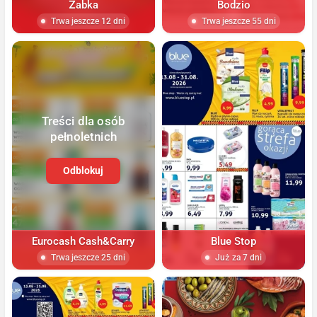
Żabka
Bodzio
Trwa jeszcze 12 dni
Trwa jeszcze 55 dni
Treści dla osób
pełnoletnich
Odblokuj
Eurocash Cash&Carry
Blue Stop
Trwa jeszcze 25 dni
Już za 7 dni