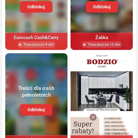
Odblokuj
Odblokuj
Eurocash Cash&Carry
Żabka
Trwa jeszcze 9 dni
Trwa jeszcze 12 dni
Treści dla osób
pełnoletnich
Odblokuj