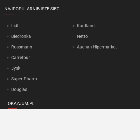
NAJPOPULARNIEJSZE SIECI
Lidl
Kaufland
Biedronka
Netto
Rossmann
Auchan Hipermarket
Carrefour
Jysk
Super-Pharm
Douglas
OKAZJUM.PL
Kontakt
Reklama
Prywatność
Korzystanie z portalu oznacza akceptację
Regulaminu
oraz
Polityki