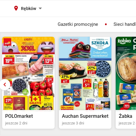
Rębków
Gazetki promocyjne
Sieci hand
Auchan Supermarket
Żabka
POLOma
jeszcze 3 dni
jeszcze 2 dni
jeszcze 2 