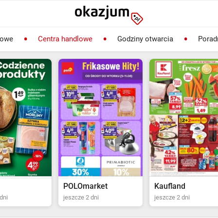
lowe
Centra handlowe
Godziny otwarcia
Porad
rket
Kaufland
Biedronka
dni
jeszcze 2 dni
jeszcze 22 dni