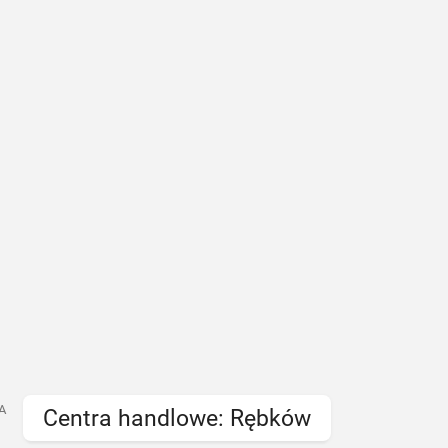
A
Centra handlowe: Rębków