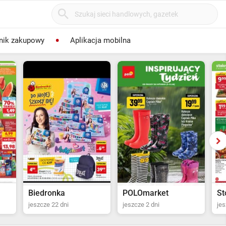
nik zakupowy
Aplikacja mobilna
POLOmarket
Stokrotka Supermarket
E.
jeszcze 2 dni
jeszcze 3 dni
za 