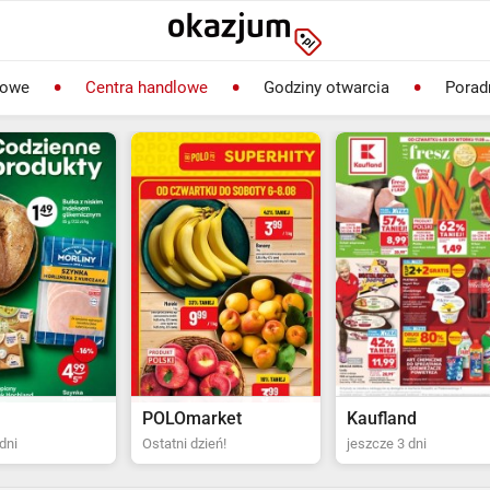
lowe
Centra handlowe
Godziny otwarcia
Porad
rket
Kaufland
Biedronka
ień!
jeszcze 3 dni
Ostatni dzień!