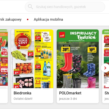
nik zakupowy
Aplikacja mobilna
POLOmarket
Stokrotka Supermarket
Bi
jeszcze 3 dni
jeszcze 4 dni
za 