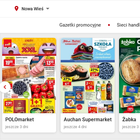
Nowa Wieś
Gazetki promocyjne
Sieci hand
Auchan Supermarket
Żabka
POLOma
jeszcze 4 dni
jeszcze 3 dni
Ostatni dz