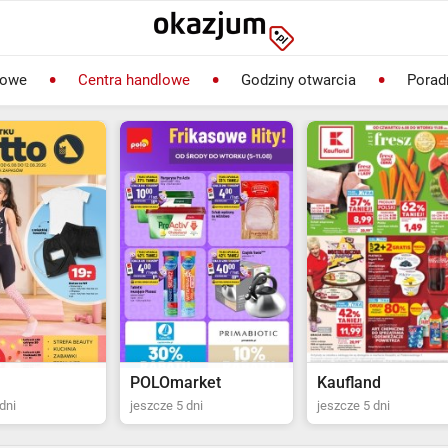
lowe
Centra handlowe
Godziny otwarcia
Porad
rket
Kaufland
Biedronka
dni
jeszcze 5 dni
jeszcze 2 dni