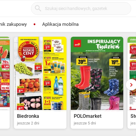
nik zakupowy
Aplikacja mobilna
POLOmarket
Stokrotka Supermarket
P
jeszcze 5 dni
jeszcze 6 dni
jes