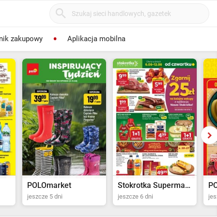
nik zakupowy
Aplikacja mobilna
POLOmarket
Stokrotka Supermarket
P
jeszcze 5 dni
jeszcze 6 dni
jes