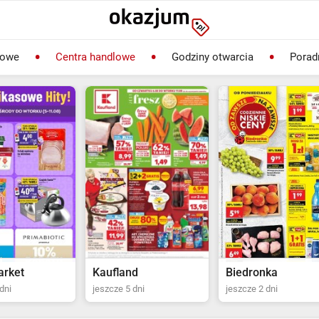
lowe
Centra handlowe
Godziny otwarcia
Porad
rket
Kaufland
Biedronka
dni
jeszcze 5 dni
jeszcze 2 dni