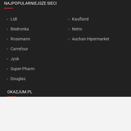
NAJPOPULARNIEJSZE SIECI
Lidl
Kaufland
Biedronka
Netto
Rossmann
Auchan Hipermarket
Carrefour
Jysk
Super-Pharm
Douglas
OKAZJUM.PL
Kontakt
Reklama
Prywatność
Korzystanie z portalu oznacza akceptację
Regulaminu
oraz
Polityki
prywatności
.
Ustawienia preferencji
.