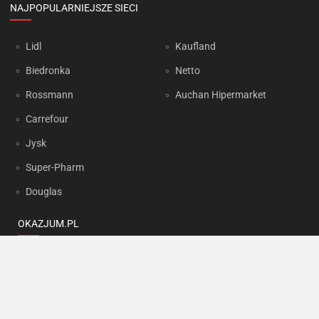
NAJPOPULARNIEJSZE SIECI
Lidl
Kaufland
Biedronka
Netto
Rossmann
Auchan Hipermarket
Carrefour
Jysk
Super-Pharm
Douglas
OKAZJUM.PL
Kontakt
Reklama
Prywatność
Korzystanie z portalu oznacza akceptację
Regulaminu
oraz
Polityki
prywatności
.
Ustawienia preferencji
.