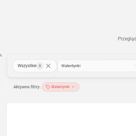
Przegląd
A
Wszystkie
Walentynki
0
Aktywne filtry:
Walentynki