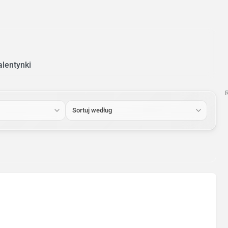
lentynki
Sortuj według