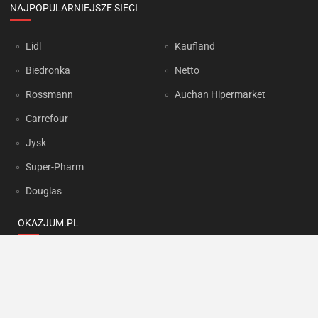
NAJPOPULARNIEJSZE SIECI
Lidl
Kaufland
Biedronka
Netto
Rossmann
Auchan Hipermarket
Carrefour
Jysk
Super-Pharm
Douglas
OKAZJUM.PL
Kontakt
Reklama
Prywatność
Korzystanie z portalu oznacza akceptację
Regulaminu
oraz
Polityki
prywatności
.
Ustawienia preferencji
.