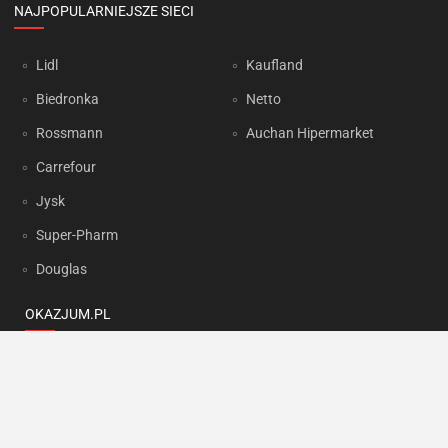
NAJPOPULARNIEJSZE SIECI
Lidl
Kaufland
Biedronka
Netto
Rossmann
Auchan Hipermarket
Carrefour
Jysk
Super-Pharm
Douglas
OKAZJUM.PL
Kontakt
Reklama
Prywatność
Korzystanie z portalu oznacza akceptację
Regulaminu
oraz
Polityki
prywatności
.
Ustawienia preferencji
.