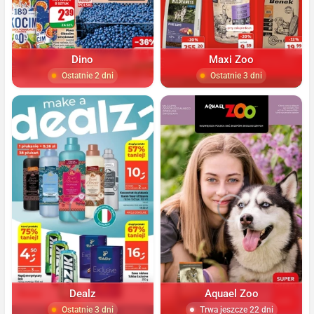
Dino
Maxi Zoo
Ostatnie 2 dni
Ostatnie 3 dni
Dealz
Aquael Zoo
Ostatnie 3 dni
Trwa jeszcze 22 dni