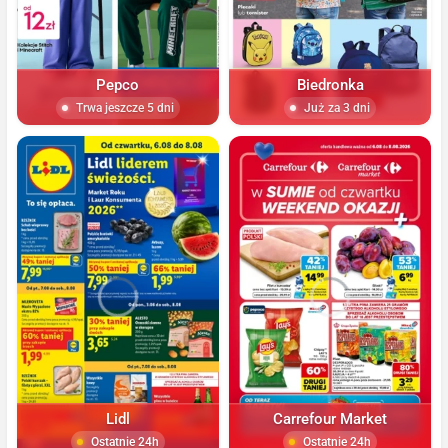
Pepco
Biedronka
Trwa jeszcze 5 dni
Już za 3 dni
Lidl
Carrefour Market
Ostatnie 24h
Ostatnie 24h