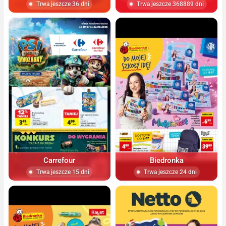
Trwa jeszcze 36 dni
Trwa jeszcze 368889 dni
Carrefour
Biedronka
Trwa jeszcze 15 dni
Trwa jeszcze 24 dni