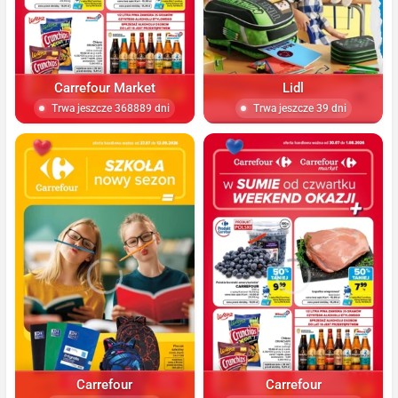
Carrefour Market
Lidl
Trwa jeszcze 368889 dni
Trwa jeszcze 39 dni
Carrefour
Carrefour