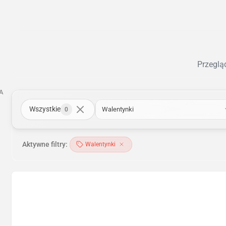
Przegląd
A
Wszystkie
Walentynki
0
Aktywne filtry:
Walentynki