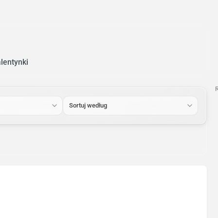
entynki
Sortuj według