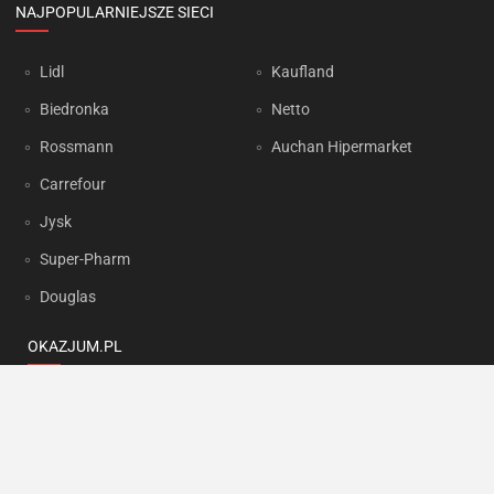
NAJPOPULARNIEJSZE SIECI
Lidl
Kaufland
Biedronka
Netto
Rossmann
Auchan Hipermarket
Carrefour
Jysk
Super-Pharm
Douglas
OKAZJUM.PL
Kontakt
Reklama
Prywatność
Korzystanie z portalu oznacza akceptację
Regulaminu
oraz
Polityki
prywatności
.
Ustawienia preferencji
.