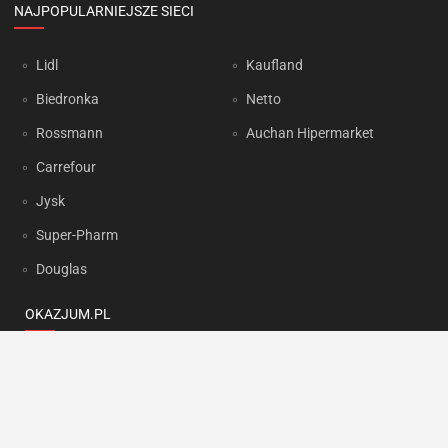
NAJPOPULARNIEJSZE SIECI
Lidl
Kaufland
Biedronka
Netto
Rossmann
Auchan Hipermarket
Carrefour
Jysk
Super-Pharm
Douglas
OKAZJUM.PL
Kontakt
Reklama
Prywatność
Korzystanie z portalu oznacza akceptację
Regulaminu
oraz
Polityki
prywatności
.
Ustawienia preferencji
.