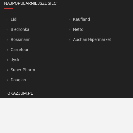
NAJPOPULARNIEJSZE SIECI
Lidl
Kaufland
Biedronka
Netto
Rossmann
Auchan Hipermarket
Carrefour
Jysk
Super-Pharm
Douglas
OKAZJUM.PL
Kontakt
Reklama
Prywatność
Korzystanie z portalu oznacza akceptację
Regulaminu
oraz
Polityki
prywatności
.
Ustawienia preferencji
.