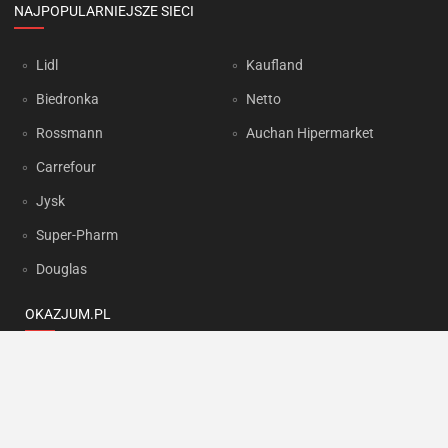
NAJPOPULARNIEJSZE SIECI
Lidl
Kaufland
Biedronka
Netto
Rossmann
Auchan Hipermarket
Carrefour
Jysk
Super-Pharm
Douglas
OKAZJUM.PL
Kontakt
Reklama
Prywatność
Korzystanie z portalu oznacza akceptację
Regulaminu
oraz
Polityki
prywatności
.
Ustawienia preferencji
.