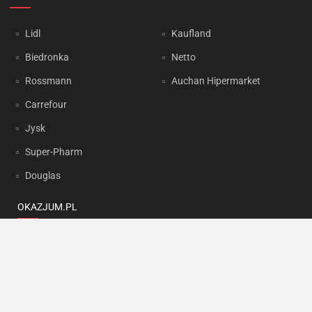
Lidl
Kaufland
Biedronka
Netto
Rossmann
Auchan Hipermarket
Carrefour
Jysk
Super-Pharm
Douglas
OKAZJUM.PL
Kontakt
Reklama
Prywatność
Korzystanie z portalu oznacza akceptację
Regulaminu
oraz
Polityki
prywatności
.
Ustawienia preferencji
.
Copyright by
INTERIA.PL
1999-2026. Wszystkie prawa zastrzeżone.