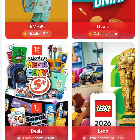
EMPiK
Dealz
Ostatnie 24h
Ostatnie 2 dni
Dealz
Lego
Trwa jeszcze 23 dni
Trwa jeszcze 143 dni