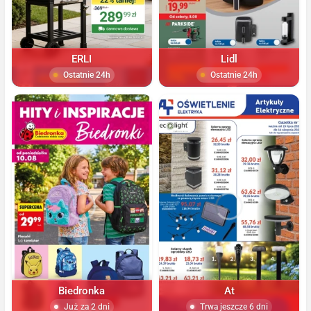
ERLI
Lidl
Ostatnie 24h
Ostatnie 24h
Biedronka
At
Już za 2 dni
Trwa jeszcze 6 dni