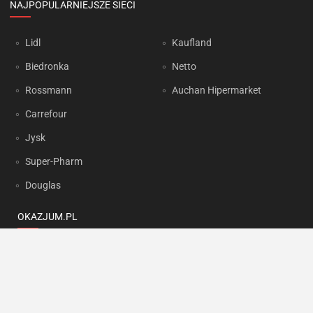
NAJPOPULARNIEJSZE SIECI
Lidl
Kaufland
Biedronka
Netto
Rossmann
Auchan Hipermarket
Carrefour
Jysk
Super-Pharm
Douglas
OKAZJUM.PL
Kontakt
Reklama
Prywatność
Korzystanie z portalu oznacza akceptację
Regulaminu
oraz
Polityki
prywatności
.
Ustawienia preferencji
.