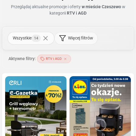
Przeglądaj aktualne promocje i oferty
w mieście Czeszewo
w
kategorii
RTV i AGD
Wszystkie
Więcej filtrów
14
Aktywne filtry:
RTV i AGD