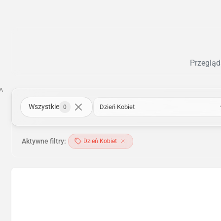
Przegląd
A
Wszystkie
Dzień Kobiet
0
Aktywne filtry:
Dzień Kobiet