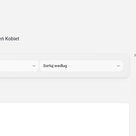
eń Kobiet
Sortuj według